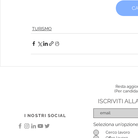
CA
TURISMO
Resta aggior
(Per candida
ISCRIVITI AL
I NOSTRI SOCIAL
Seleziona un'opzion
Cerco lavoro
Offro lavoro