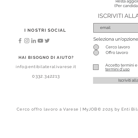
Resta aggior
(Per candida
ISCRIVITI AL
I NOSTRI SOCIAL
Seleziona un'opzion
Cerco lavoro
Offro lavoro
HAI BISOGNO DI AIUTO?
Accetto termini e
info@entibilateralivarese.it
termini d'uso
0332.342213
Iscriviti a
Cerco offro lavoro a Varese | MyJOB© 2025 by Enti Bil