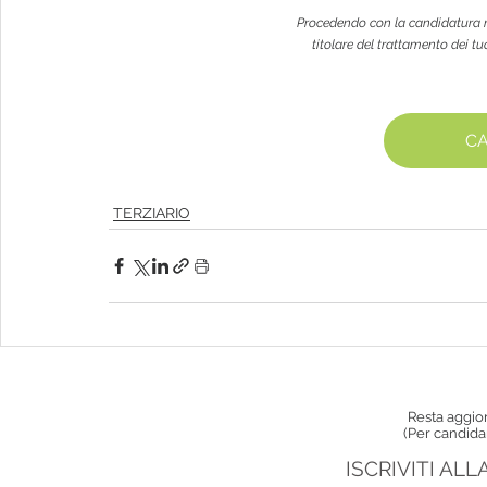
Procedendo con la candidatura na
titolare del trattamento dei tuo
CA
TERZIARIO
Resta aggior
(Per candida
ISCRIVITI AL